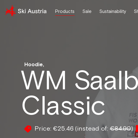
Products
Sale
Sustainability
S
Hoodie,
WM Saalb
Classic
Price:
€25.46
(instead of:
€84.90
)