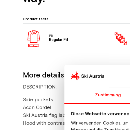
Product facts
Fit
Regular Fit
More details
DESCRIPTION:
Zustimmung
Side pockets
Acon Cordel
Diese Webseite verwende
Ski Austria flag label on the side seam.
Hood with contrasting lining, single topstitch
Wir verwenden Cookies, um I