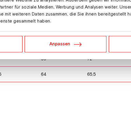
 unsere Website zu analysieren. Außerdem geben wir Informat
artner für soziale Medien, Werbung und Analysen weiter. Unse
e mit weiteren Daten zusammen, die Sie ihnen bereitgestellt h
ienste gesammelt haben.
S
M
51,5
54
Anpassen
68
72
5
64
65,5