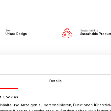
Sex
Sustainability
Unisex Design
Sustainable Produc
Details
t Cookies
ing along the hood and at the neckline
nhalte und Anzeigen zu personalisieren, Funktionen für sozia