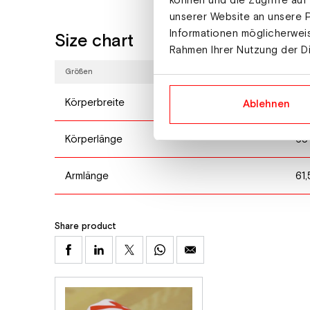
können und die Zugriffe auf
unserer Website an unsere P
Informationen möglicherweis
Size chart
Rahmen Ihrer Nutzung der D
Größen
XS
Körperbreite
49
Ablehnen
Körperlänge
65
Armlänge
61,
Share product