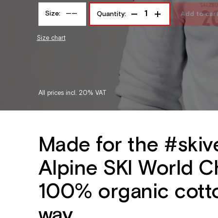
Size:
——
Quantity:
Add to car
Size chart
All prices incl. 20% VAT
Made for the #skive
Alpine SKI World C
100% organic cotto
way.