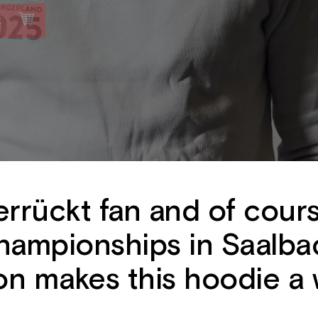
t
rrückt fan and of cours
hampionships in Saalba
n makes this hoodie a w