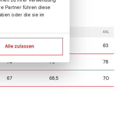
ionen zu Ihrer Verwendung
re Partner führen diese
aben oder die sie im
L
XL
XXL
57
60
63
Alle zulassen
74
76
78
67
68,5
70