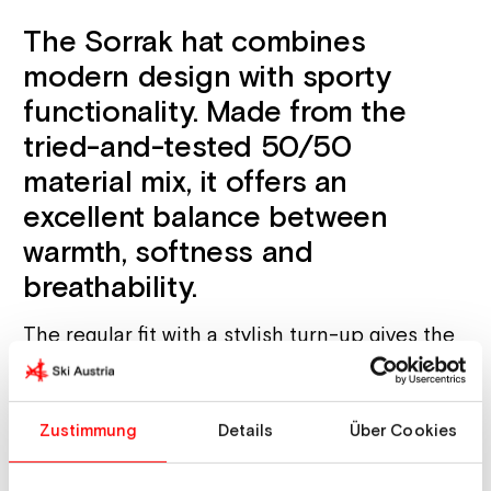
The Sorrak hat combines
modern design with sporty
functionality. Made from the
tried-and-tested 50/50
material mix, it offers an
excellent balance between
warmth, softness and
breathability.
The regular fit with a stylish turn-up gives the
hat a contemporary look that is perfect for
winter sports and everyday wear. Thanks to
the inner fleece, additional comfort is
Zustimmung
Details
Über Cookies
guaranteed so that the Sorrak hat always
keeps you nice and warm, even in cold