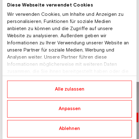
temperatures. The official Ski Austria team
Diese Webseite verwendet Cookies
logo gives the hat a further visual highlight.
Wir verwenden Cookies, um Inhalte und Anzeigen zu
personalisieren, Funktionen für soziale Medien
anbieten zu können und die Zugriffe auf unsere
Product facts
Website zu analysieren. Außerdem geben wir
Informationen zu Ihrer Verwendung unserer Website an
unsere Partner für soziale Medien, Werbung und
Fit
S
Regular Fit
M
Analysen weiter. Unsere Partner führen diese
Informationen möglicherweise mit weiteren Daten
zusammen, die Sie ihnen bereitgestellt haben oder die
sie im Rahmen Ihrer Nutzung der Dienste gesammelt
haben.
Alle zulassen
Anpassen
Ablehnen