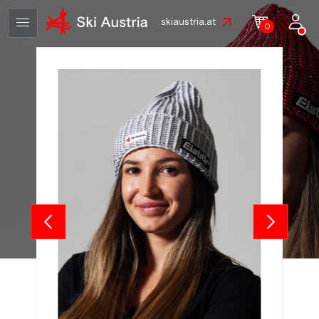
skiaustria.at
0