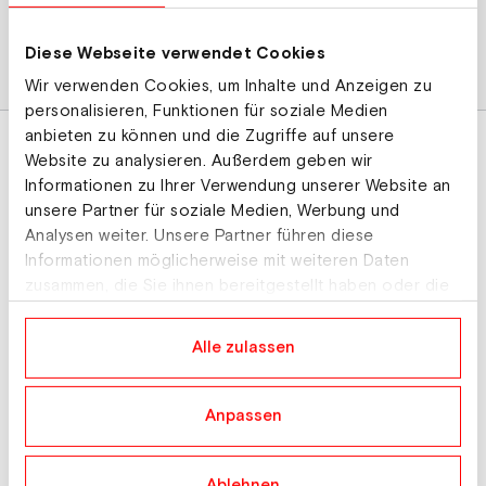
Diese Webseite verwendet Cookies
weiter shoppen
Wir verwenden Cookies, um Inhalte und Anzeigen zu
personalisieren, Funktionen für soziale Medien
anbieten zu können und die Zugriffe auf unsere
Website zu analysieren. Außerdem geben wir
Informationen zu Ihrer Verwendung unserer Website an
unsere Partner für soziale Medien, Werbung und
Analysen weiter. Unsere Partner führen diese
About
Informationen möglicherweise mit weiteren Daten
zusammen, die Sie ihnen bereitgestellt haben oder die
Teams
sie im Rahmen Ihrer Nutzung der Dienste gesammelt
News
haben.
Alle zulassen
Events
Services
Anpassen
Mitglied werden
Ablehnen