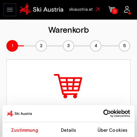
skiaustria.at
0
Warenkorb
1
2
3
4
5
Dein Warenkorb ist derzeit leer!
Bevor du zur Kasse gehen kannst,
musst du Produkte in deinen
Einkaufswagen legen.
Zustimmung
Details
Über Cookies