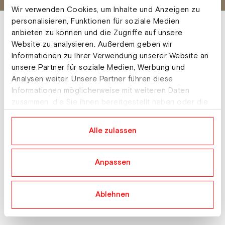
Wir verwenden Cookies, um Inhalte und Anzeigen zu
personalisieren, Funktionen für soziale Medien
anbieten zu können und die Zugriffe auf unsere
Website zu analysieren. Außerdem geben wir
Informationen zu Ihrer Verwendung unserer Website an
unsere Partner für soziale Medien, Werbung und
About
Analysen weiter. Unsere Partner führen diese
Informationen möglicherweise mit weiteren Daten
Teams
zusammen, die Sie ihnen bereitgestellt haben oder die
News
sie im Rahmen Ihrer Nutzung der Dienste gesammelt
Events
haben.
Alle zulassen
Services
Mitglied werden
Anpassen
Ablehnen