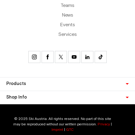
Teams
News
Events
Services
Products
Shop Info
© 2025 Ski Austria. All rights reserved. No part of this site
may be reproduced without our written permission.
Privacy
|
Imprint
|
GTC