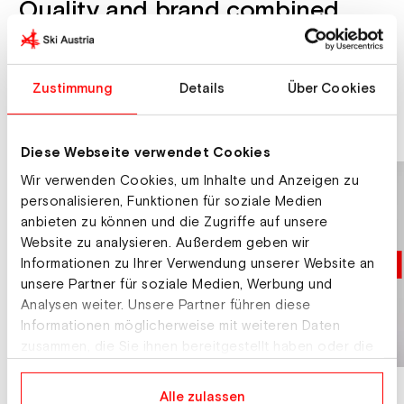
Quality and brand combined.
The Ski Austria Beanies are not only a visual
eye-catcher but of course also a useful
Zustimmung
Details
Über Cookies
companion in #ski- and snowboardverrückt
winters.
Diese Webseite verwendet Cookies
Wir verwenden Cookies, um Inhalte und Anzeigen zu
personalisieren, Funktionen für soziale Medien
anbieten zu können und die Zugriffe auf unsere
Website zu analysieren. Außerdem geben wir
Informationen zu Ihrer Verwendung unserer Website an
unsere Partner für soziale Medien, Werbung und
Analysen weiter. Unsere Partner führen diese
Informationen möglicherweise mit weiteren Daten
zusammen, die Sie ihnen bereitgestellt haben oder die
sie im Rahmen Ihrer Nutzung der Dienste gesammelt
haben.
Alle zulassen