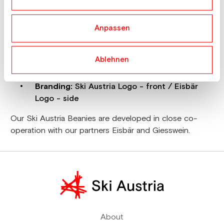
More details
Details & Highlights
Anpassen
Material:
50% wool (merino) / 50% recycled
Polyester
Ablehnen
Fit:
Stand-up fit
Branding:
Ski Austria Logo - front / Eisbär
Logo - side
Our Ski Austria Beanies are developed in close co-
operation with our partners Eisbär and Giesswein.
About