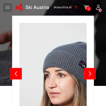
skiaustria.at
0