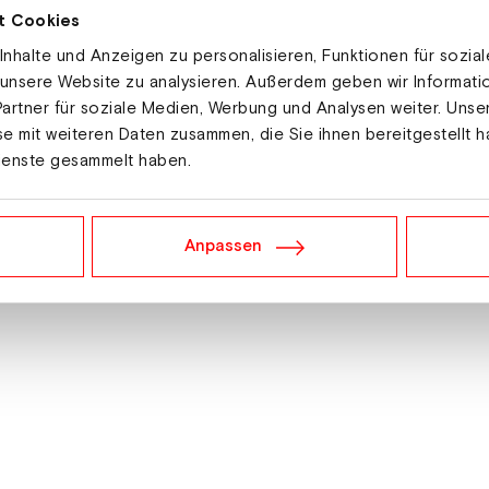
t Cookies
nhalte und Anzeigen zu personalisieren, Funktionen für sozia
 unsere Website zu analysieren. Außerdem geben wir Informat
Produkte
artner für soziale Medien, Werbung und Analysen weiter. Unse
Ski Austria Hoodie
e mit weiteren Daten zusammen, die Sie ihnen bereitgestellt h
UYN Natyon 3.0 Hose
ienste gesammelt haben.
Ski Austria Kinder Hoodie
"Baby on Board" Strampler
"Eat, sleep, ski, repeat" Strampler
"Ich will in die Schaukel" Strample
Anpassen