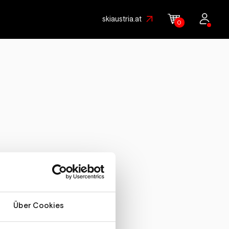
skiaustria.at
0
ter – also zögere nicht,
Über Cookies