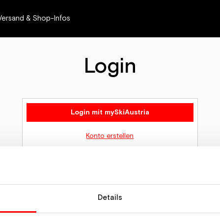
Versand & Shop-Infos
Login
Login mit mySkiAustria
Konto erstellen
ötigst Unterstützung? Unser Team hilft dir schnell und unkompliziert wei
dich bei uns zu melden!
help@skiaustria.at
Details