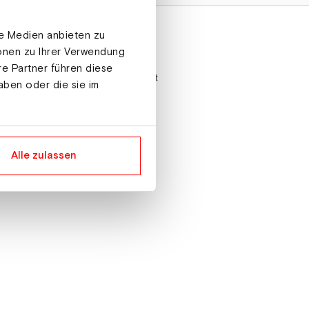
le Medien anbieten zu
ionen zu Ihrer Verwendung
Shop Info
re Partner führen diese
Nachhaltigkeit
aben oder die sie im
Versand
Datenschutz
AGB
Impressum
r
Alle zulassen